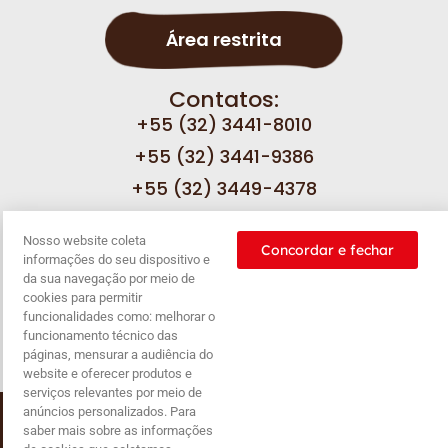
Área restrita
Contatos:
+55 (32) 3441-8010
+55 (32) 3441-9386
+55 (32) 3449-4378
Nosso website coleta
Fale com a gente
Concordar e fechar
informações do seu dispositivo e
da sua navegação por meio de
cookies para permitir
funcionalidades como: melhorar o
funcionamento técnico das
Nossas
Política de
Política de
Balanço
páginas, mensurar a audiência do
promoções
privacidade
cookies
website e oferecer produtos e
serviços relevantes por meio de
anúncios personalizados. Para
Copyright © 2024 |Sol & Neve. Todos os direitos
saber mais sobre as informações
reservados