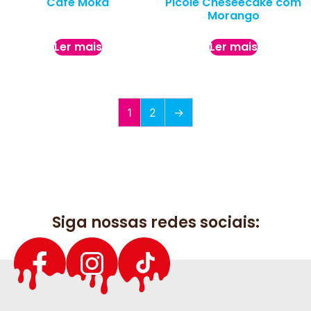
Café Moka
Picolé Cheseecake com
Morango
Ler mais
Ler mais
1
2
→
Siga nossas redes sociais: