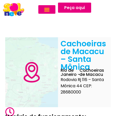
Peça aqui
Cachoeiras
de Macacu
– Santa
Mônica
Rio de
Cachoeiras
Janeiro -
de Macacu
Rodovia Rj 116 – Santa
Mônica 44 CEP:
28680000