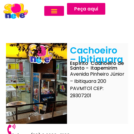
Peça aqui
Cachoeiro
– Ibitiquara
Espírito
Cachoeiro de
Santo -
Itapemirim
Avenida Pinheiro Júnior
– Ibitiquara 200
PAVMTO1 CEP:
29307201