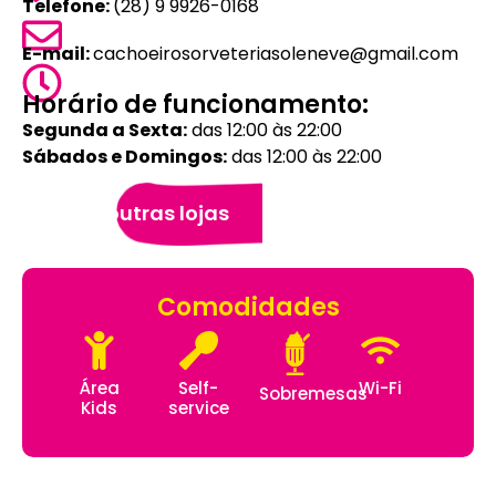
Telefone:
(28) 9 9926-0168
E-mail:
cachoeirosorveteriasoleneve@gmail.com
Horário de funcionamento:
Segunda a Sexta:
das 12:00 às 22:00
Sábados e Domingos:
das 12:00 às 22:00
Veja outras lojas
Comodidades
Área
Self-
Wi-Fi
Sobremesas
Kids
service