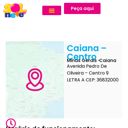
Peça aqui
Caiana –
Centro
Minas Gerais -
Caiana
Avenida Pedro De
Oliveira – Centro 9
LETRA A CEP: 36832000