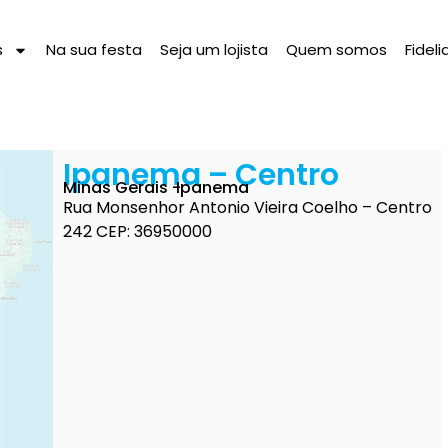
s
Na sua festa
Seja um lojista
Quem somos
Fidel
Ipanema – Centro
Minas Gerais -
Ipanema
Rua Monsenhor Antonio Vieira Coelho – Centro
242 CEP: 36950000