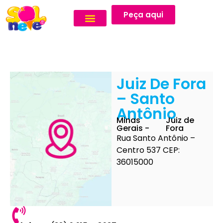
Peça aqui
Juiz De Fora
– Santo
Antônio
Minas
Juiz de
Gerais -
Fora
Rua Santo Antônio –
Centro 537 CEP:
36015000