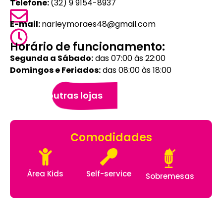
Telefone:
(32) 9 9154-8937
E-mail:
narleymoraes48@gmail.com
Horário de funcionamento:
Segunda a Sábado:
das 07:00 às 22:00
Domingos e Feriados:
das 08:00 às 18:00
Veja outras lojas
Comodidades
Área Kids
Self-service
Sobremesas