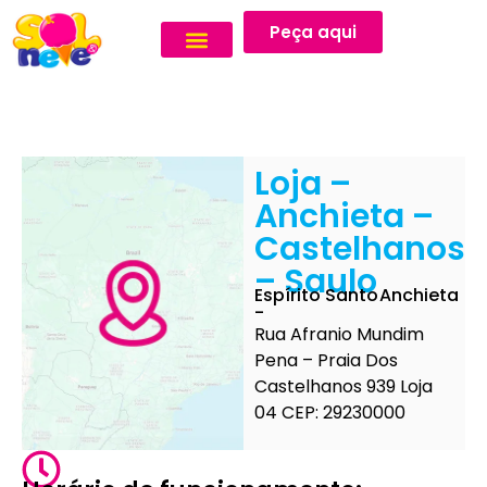
Peça aqui
Loja –
Anchieta –
Castelhanos
– Saulo
Espírito Santo
Anchieta
-
Rua Afranio Mundim
Pena – Praia Dos
Castelhanos 939 Loja
04 CEP: 29230000