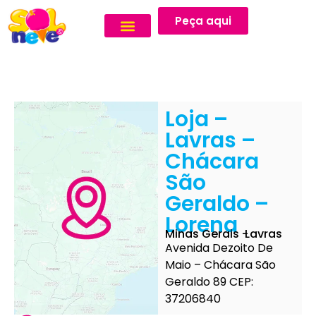
Peça aqui
Loja –
Lavras –
Chácara
São
Geraldo –
Lorena
Minas Gerais -
Lavras
Avenida Dezoito De
Maio – Chácara São
Geraldo 89 CEP:
37206840