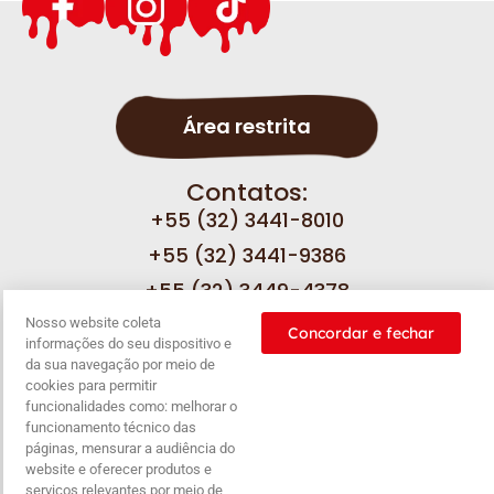
Área restrita
Contatos:
+55 (32) 3441-8010
+55 (32) 3441-9386
+55 (32) 3449-4378
Nosso website coleta
Concordar e fechar
informações do seu dispositivo e
Fale com a gente
da sua navegação por meio de
cookies para permitir
funcionalidades como: melhorar o
funcionamento técnico das
páginas, mensurar a audiência do
Nossas
Política de
Política de
Balanço
website e oferecer produtos e
promoções
privacidade
cookies
serviços relevantes por meio de