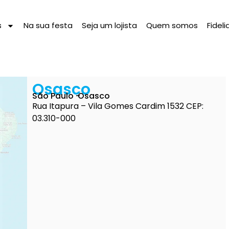
s
Na sua festa
Seja um lojista
Quem somos
Fidel
Osasco
São Paulo -
Osasco
Rua Itapura – Vila Gomes Cardim 1532 CEP:
03.310-000