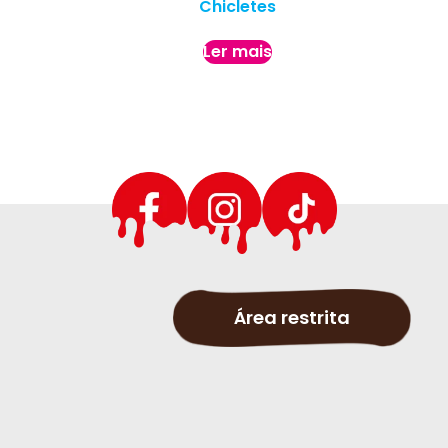
Chicletes
Ler mais
Área restrita