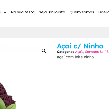
s
Na sua festa
Seja um lojista
Quem somos
Fidel
Açaí c/ Ninho
Categorias
Açaís
,
Sorvetes Self S
açaí com leite ninho