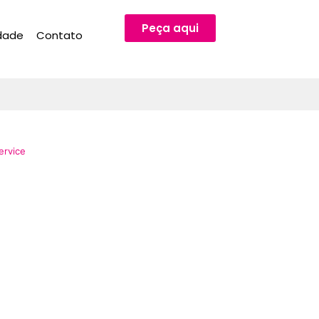
Peça aqui
idade
Contato
ervice