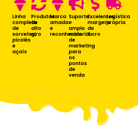
S
Linha
Produtos
Marca
Suporte
Excelentes
Logística
completa
de
amada
e
margens
própria
de
alto
e
amplo
de
sorvetes,
giro
reconhecida
material
lucro
picolés
de
e
marketing
açaís
para
os
pontos
de
venda