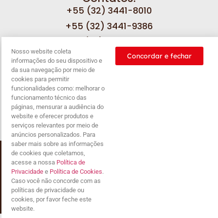
+55 (32) 3441-8010
+55 (32) 3441-9386
+55 (32) 3449-4378
Nosso website coleta
Concordar e fechar
informações do seu dispositivo e
Fale com a gente
da sua navegação por meio de
cookies para permitir
funcionalidades como: melhorar o
funcionamento técnico das
páginas, mensurar a audiência do
Nossas
Política de
Política de
Balanço
website e oferecer produtos e
promoções
privacidade
cookies
serviços relevantes por meio de
anúncios personalizados. Para
saber mais sobre as informações
de cookies que coletamos,
Copyright © 2024 |Sol & Neve. Todos os direitos
reservados
acesse a nossa
Política de
Privacidade
e
Política de Cookies
.
Marbran Industria comercio e transporte EIRELI
Caso você não concorde com as
CNPJ 70.928.650/0001-87
políticas de privacidade ou
cookies, por favor feche este
Desenvolvimento de website | Jazzweb.uk
website.