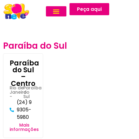
Peça aqui
Paraíba do Sul
Paraíba
do Sul
–
Centro
Rio de
Paraíba
Janeiro
do
-
Sul
(24) 9
9305-
5980
Mais
informações