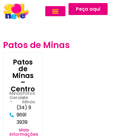
Peça aqui
Patos de Minas
Patos
de
Minas
–
Centro
Minas
Patos
Gerais
de
-
Minas
(34) 9
9691
3939
Mais
informações